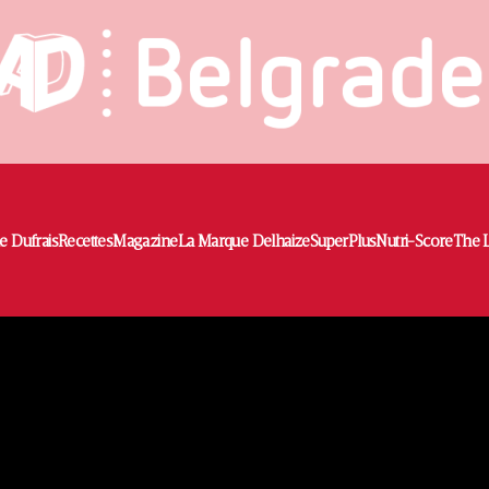
e Dufrais
Recettes
Magazine
La Marque Delhaize
SuperPlus
Nutri-Score
The L